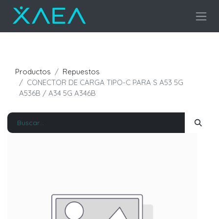
Productos
Repuestos
CONECTOR DE CARGA TIPO-C PARA S A53 5G
A536B / A34 5G A346B