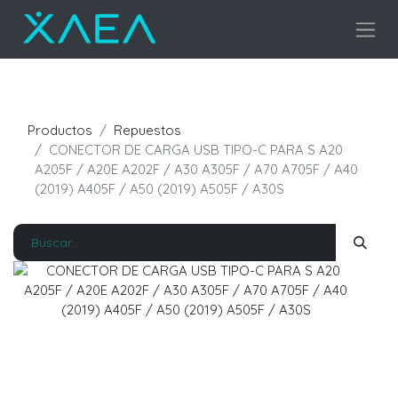
Productos
Repuestos
CONECTOR DE CARGA USB TIPO-C PARA S A20
A205F / A20E A202F / A30 A305F / A70 A705F / A40
(2019) A405F / A50 (2019) A505F / A30S