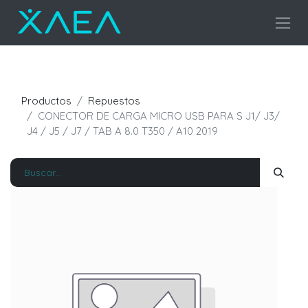
Productos
Repuestos
CONECTOR DE CARGA MICRO USB PARA S J1/ J3/
J4 / J5 / J7 / TAB A 8.0 T350 / A10 2019