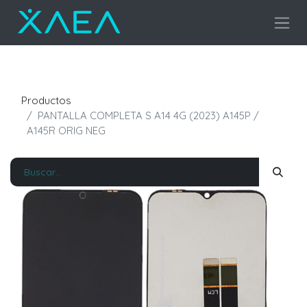
Productos
PANTALLA COMPLETA S A14 4G (2023) A145P /
A145R ORIG NEG