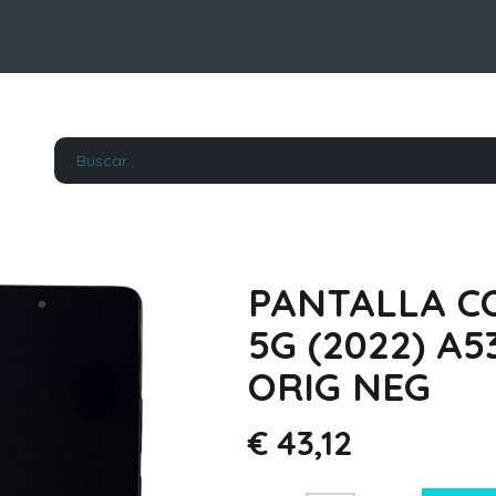
PANTALLA C
5G (2022) A
ORIG NEG
€
43,12