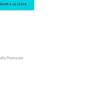
ÑADIR A LA CESTA
paña Peninsular