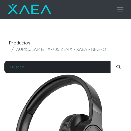
Productos
AURICULAR BT X-705 ZENIX - XAEA - NEGRO