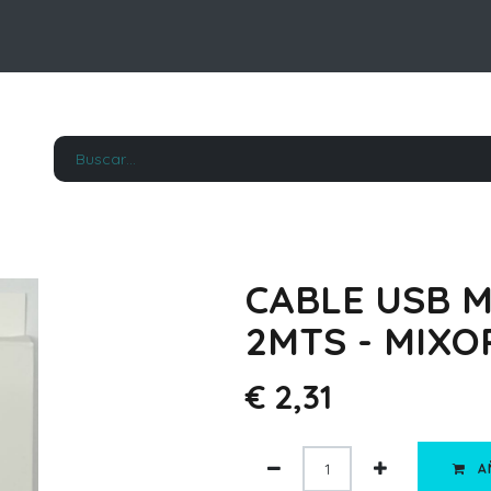
CABLE USB M
2MTS - MIXO
€
2,31
A