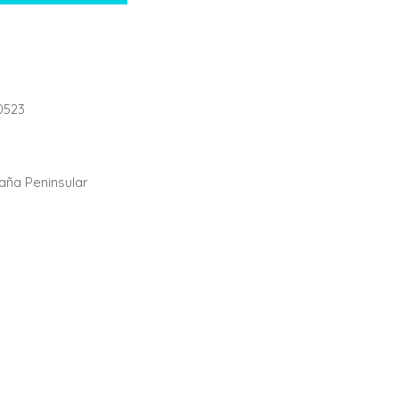
523
paña Peninsular