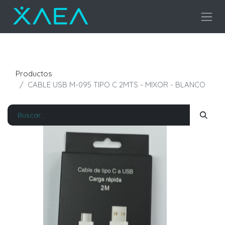
Productos
CABLE USB M-095 TIPO C 2MTS - MIXOR - BLANCO