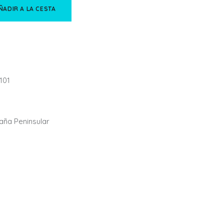
ÑADIR A LA CESTA
101
paña Peninsular