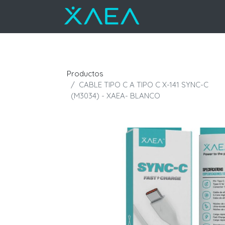
Productos
CABLE TIPO C A TIPO C X-141 SYNC-C
(M3034) - XAEA- BLANCO