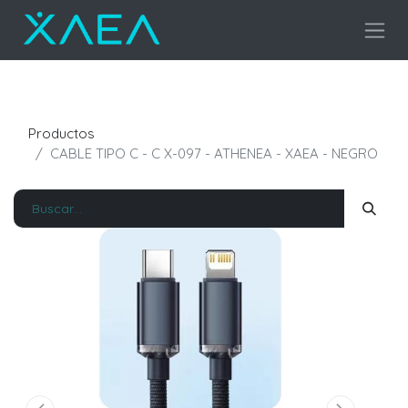
Productos
CABLE TIPO C - C X-097 - ATHENEA - XAEA - NEGRO