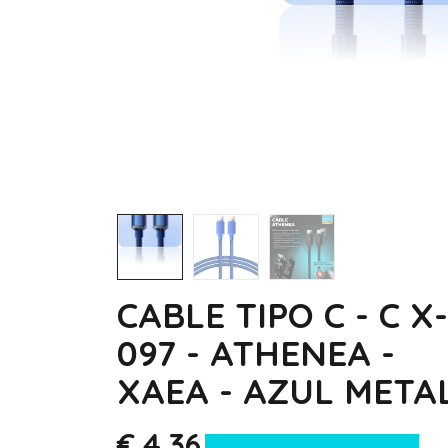
CABLE TIPO C - C X-
097 - ATHENEA -
XAEA - AZUL META
€
4,36