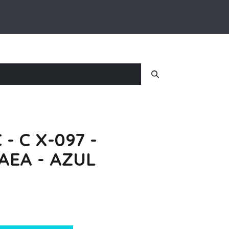
Inicio
Nosotros
Iniciar Sesion
 - C X-097 -
AEA - AZUL