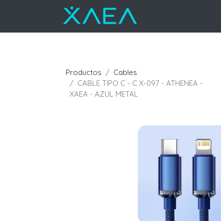
Productos
Cables
CABLE TIPO C - C X-097 - ATHENEA -
XAEA - AZUL METAL