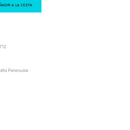
ÑADIR A LA CESTA
712
paña Peninsular