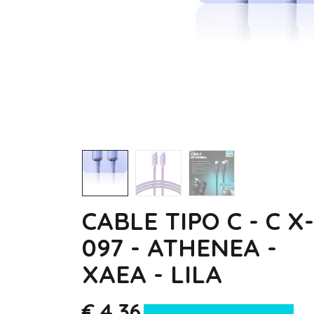
CABLE TIPO C - C X-
097 - ATHENEA -
XAEA - LILA
€
4,36