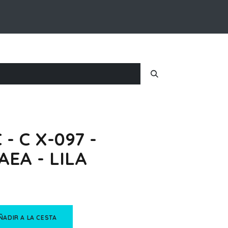
Inicio
Nosotros
Iniciar Sesion
 - C X-097 -
AEA - LILA
ÑADIR A LA CESTA