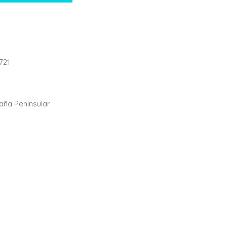
721
paña Peninsular