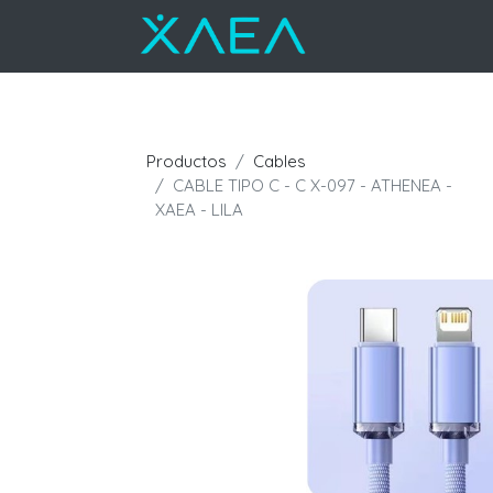
Productos
Cables
CABLE TIPO C - C X-097 - ATHENEA -
XAEA - LILA