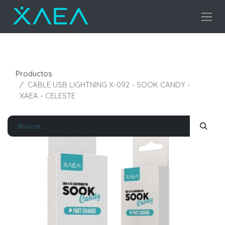
Productos
CABLE USB LIGHTNING X-092 - SOOK CANDY -
XAEA - CELESTE