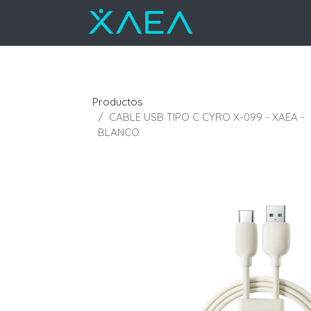
Productos
CABLE USB TIPO C CYRO X-099 - XAEA -
BLANCO