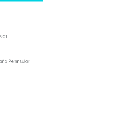
901
paña Peninsular