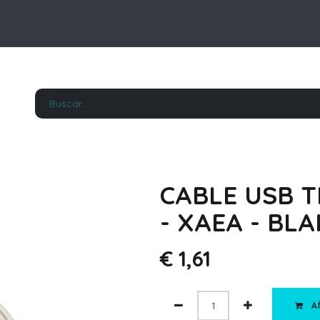
CABLE USB T
- XAEA - BL
€
1,61
A