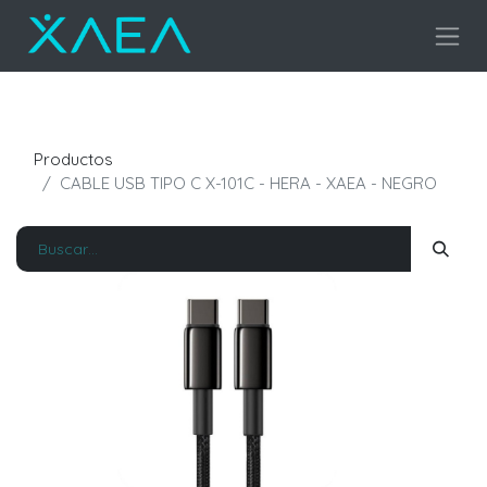
Productos
CABLE USB TIPO C X-101C - HERA - XAEA - NEGRO