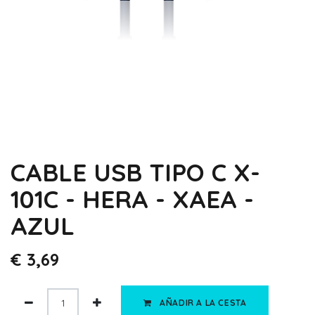
CABLE USB TIPO C X-
101C - HERA - XAEA -
AZUL
€
3,69
AÑADIR A LA CESTA