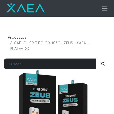
Productos
CABLE USB TIPO C X-103C - ZEUS - XAEA -
PLATEADO