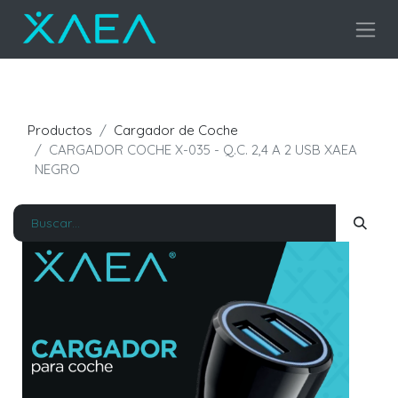
Productos
Cargador de Coche
CARGADOR COCHE X-035 - Q.C. 2,4 A 2 USB XAEA
NEGRO