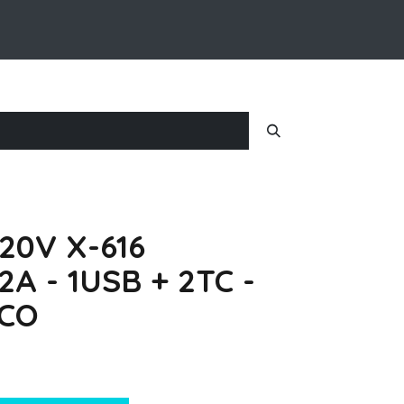
Inicio
Nosotros
Iniciar Sesion
0V X-616
2A - 1USB + 2TC -
NCO