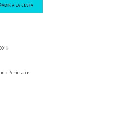
ÑADIR A LA CESTA
6010
paña Peninsular