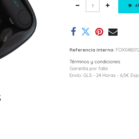
A
Referencia interna:
FOX04B01
Términos y condiciones
Garantía por falla
Envío: GLS - 24 Horas - 6,5€ Es
S