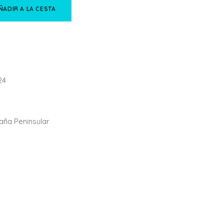
ÑADIR A LA CESTA
24
paña Peninsular