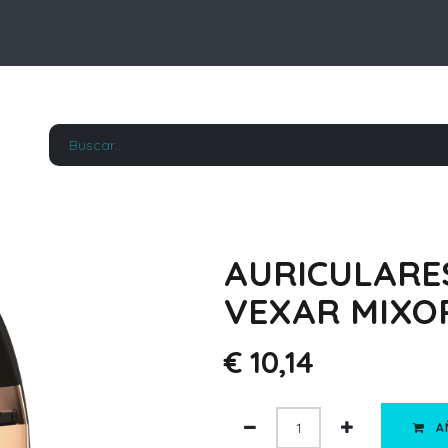
AURICULARES
VEXAR MIXO
€
10,14
A