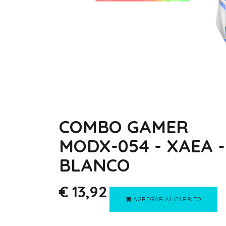
COMBO GAMER
MODX-054 - XAEA -
BLANCO
€
13,92
AGREGAR AL CARRITO