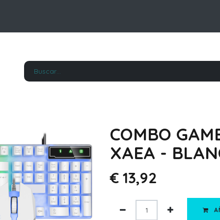
COMBO GAME
XAEA - BLA
€
13,92
A