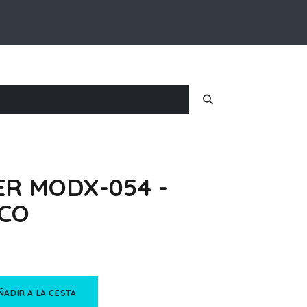
Inicio
Nosotros
Iniciar Sesion
R MODX-054 -
NCO
ÑADIR A LA CESTA