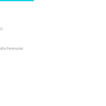
01
paña Peninsular