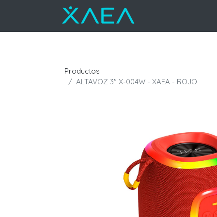
Productos
ALTAVOZ 3" X-004W - XAEA - ROJO