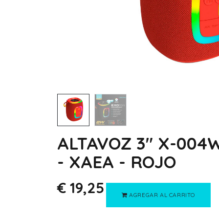
ALTAVOZ 3" X-004
- XAEA - ROJO
€
19,25
AGREGAR AL CARRITO