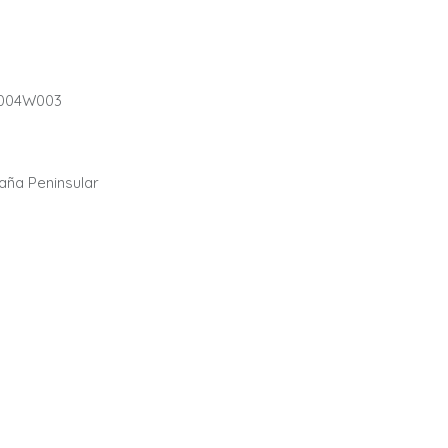
004W003
paña Peninsular