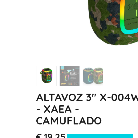
ALTAVOZ 3" X-004
- XAEA -
CAMUFLADO
€
19,25