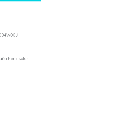
004W00J
paña Peninsular