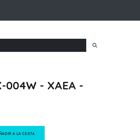
Inicio
Nosotros
Iniciar Sesion
X-004W - XAEA -
ÑADIR A LA CESTA