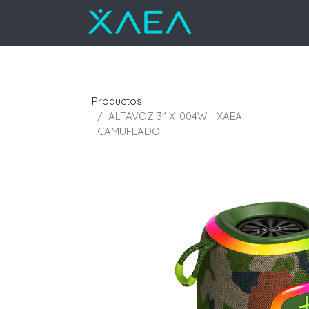
Productos
ALTAVOZ 3" X-004W - XAEA -
CAMUFLADO