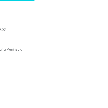
802
paña Peninsular